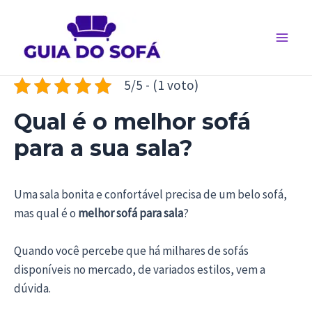
Ir
para
o
Main
conteúdo
Men
5/5 - (1 voto)
Qual é o melhor sofá
para a sua sala?
Uma sala bonita e confortável precisa de um belo sofá,
mas qual é o
melhor sofá para sala
?
Quando você percebe que há milhares de sofás
disponíveis no mercado, de variados estilos, vem a
dúvida.