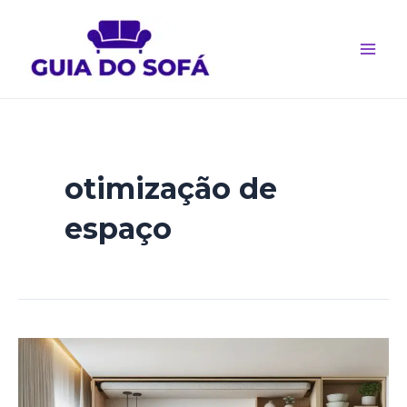
Ir
para
o
Main
conteúdo
Men
otimização de
espaço