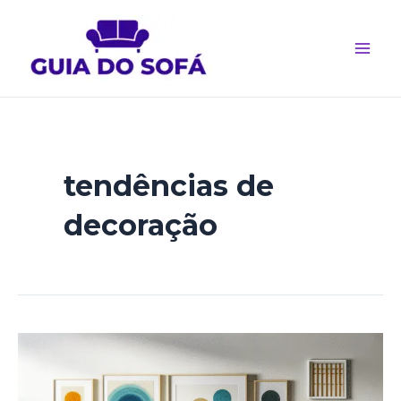
Ir
para
o
Main
conteúdo
Men
tendências de
decoração