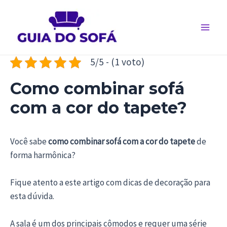
Ir
para
o
Main
conteúdo
Men
5/5 - (1 voto)
Como combinar sofá
com a cor do tapete?
Você sabe
como combinar sofá com a cor do tapete
de
forma harmônica?
Fique atento a este artigo com dicas de decoração para
esta dúvida.
A sala é um dos principais cômodos e requer uma série