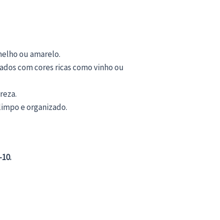
melho ou amarelo.
os com cores ricas como vinho ou
reza.
limpo e organizado.
-10.