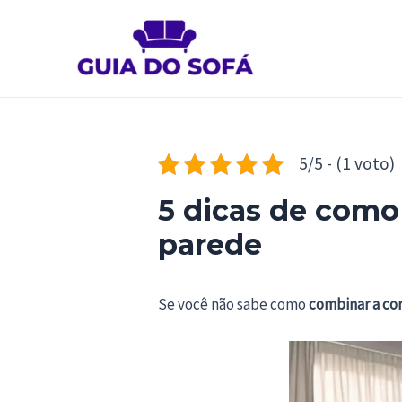
Ir
para
o
conteúdo
5/5 - (1 voto)
5 dicas de como
parede
Se você não sabe como
combinar a cor