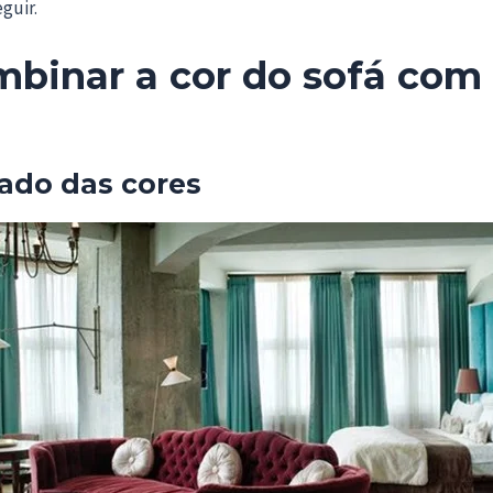
guir.
binar a cor do sofá com 
cado das cores