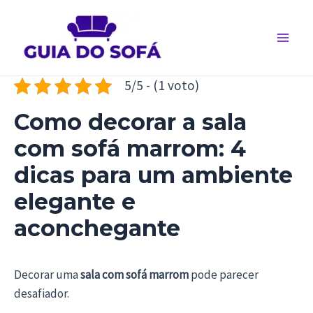
Ir
para
o
Main
conteúdo
Men
5/5 - (1 voto)
Como decorar a sala
com sofá marrom: 4
dicas para um ambiente
elegante e
aconchegante
Decorar uma
sala com sofá marrom
pode parecer
desafiador.